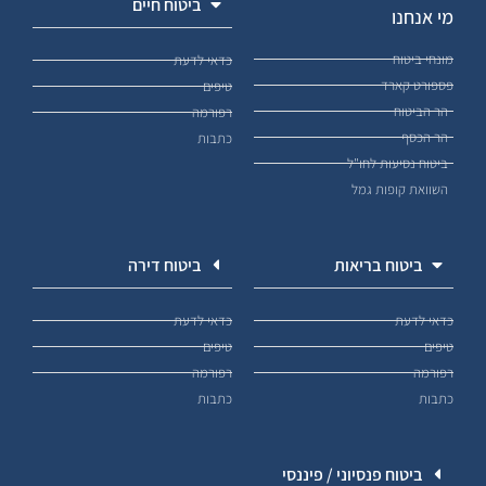
ביטוח חיים
מי אנחנו
מונחי ביטוח
כדאי לדעת
פספורט קארד
טיפים
הר הביטוח
רפורמה
הר הכסף
כתבות
ביטוח נסיעות לחו"ל
השוואת קופות גמל
ביטוח בריאות
ביטוח דירה
כדאי לדעת
כדאי לדעת
טיפים
טיפים
רפורמה
רפורמה
כתבות
כתבות
ביטוח פנסיוני / פיננסי