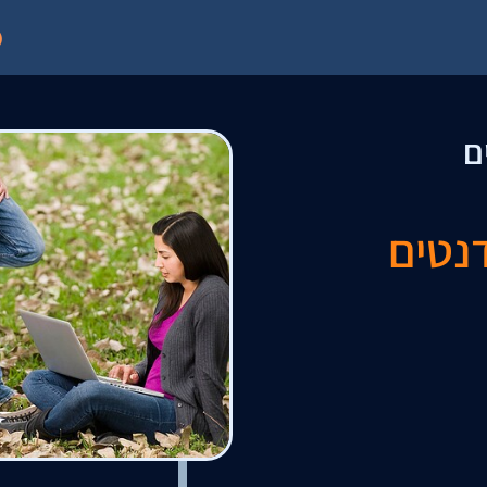
ם
נטים